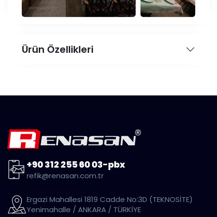
Ürün Özellikleri
+90 312 255 60 03-pbx
refik@renasan.com.tr
Ergazi Mahallesi 1819 Cadde No:3D (TEKNOSİTE)
Yenimahalle / ANKARA / TÜRKİYE