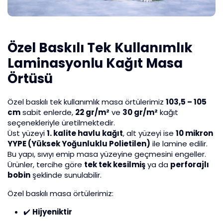
Özel Baskılı Tek Kullanımlık
Laminasyonlu Kağıt Masa
Örtüsü
Özel baskılı tek kullanımlık masa örtülerimiz
103,5 – 105
cm
sabit enlerde,
22 gr/m²
ve
30 gr/m²
kağıt
seçenekleriyle üretilmektedir.
Üst yüzeyi
1. kalite havlu kağıt
, alt yüzeyi ise
10 mikron
YYPE (Yüksek Yoğunluklu Polietilen)
ile lamine edilir.
Bu yapı, sıvıyı emip masa yüzeyine geçmesini engeller.
Ürünler, tercihe göre
tek tek kesilmiş
ya da
perforajlı
bobin
şeklinde sunulabilir.
Özel baskılı masa örtülerimiz:
✔️
Hijyeniktir