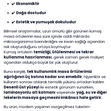
✔️
Ekonomiktir
✔️
Doğa dostudur
✔️
Estetik ve yumuşak dokuludur
Bilimsel araştırmalar, uzun ömürlü gibi görünen kumaş
masa örtülerinin kısa süre içinde ciddi miktarda
mikroorganizma barındırdığını ve insan sağlığı açısından
risk oluşturduğunu ortaya koymuştur.
Kumaş örtülerin
temizliği, ütülenmesi ve tekrar
kullanıma hazırlanması
, gerek zaman gerek maliyet
açısından oldukça büyük bir yük oluşturur.
Buna karşılık,
tek kullanımlık masa örtülerimiz
ağırlığının üç katına kadar sıvı emebilir
, hijyeniktir ve
kullanım sonrası atılarak temizlik yükünü ortadan kaldırır.
Desenli üst yüzeyi
ile estetik görünüm sunarken,
laminasyonlu alt katmanı
sayesinde
yağ, su ve diğer
lekelerin masaya geçmesini imkânsız hale getirir.
Bu ürün, modern yaşamın vazgeçilmez tüketim